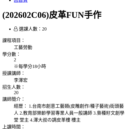
回首頁
(202602C06)皮革FUN手作
選課人數：20
課程項目：
工藝勞動
學分數：
2
※每學分18小時
授課講師：
李澤宏
招生人數：
20
講師簡介：
經歷： 1.台南市創意工藝類(皮雕創作/種子藝術)街頭藝
人 2.教育部樂齡學習專業人員一般講師 3.梟種籽文創學
堂 堂主 4.澤大叔の調皮革樓 樓主
上課時間：