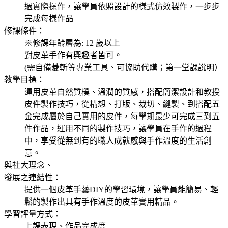
過實際操作，讓學員依照設計的樣式仿效製作，一步步
完成每樣作品
修課條件：
※修課年齡層為: 12 歲以上
對皮革手作有興趣者皆可。
(需自備菱斬等專業工具、可協助代購；第一堂課說明）
教學目標：
運用皮革自然質樸、溫潤的質感，搭配簡潔設計和教授
皮件製作技巧，從構想、打版、裁切、縫製、到搭配五
金完成屬於自己實用的皮件，每學期最少可完成三到五
件作品，運用不同的製作技巧，讓學員在手作的過程
中，享受從無到有的職人成就感與手作溫度的生活創
意。
與社大理念、
發展之連結性：
提供一個皮革手藝DIY的學習環境，讓學員能簡易、輕
鬆的製作出具有手作溫度的皮革實用精品。
學習評量方式：
上課表現、作品完成度